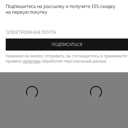
Подпишитесь на рассылку и получите 15% скидку
Поделиться:
на первую покупку
РЕКОМЕНДУЕМ
ПОДПИСАТЬСЯ
Нажимая на кнопку отправить, вы соглашаетесь и принимаете
правила
политики
обработки персональный данных