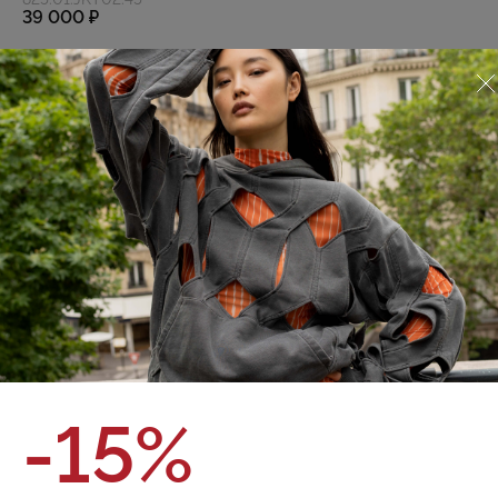
39 000 ₽
О товаре
Оплата и доставка
Зимняя куртка Puffer с капюшоном. Объемный силуэт
Финишная обработка нейлоновой ткани обладает
водоотталкивающими свойствами Натуральный
наполнитель гусиный пух/перо Боковые карманы с
ветрозащитным клапаном Застежка на молнии с
ветрозащитной планкой на кнопках Объемный капюшон
регулируется эластичным шнурком с фиксаторами Подол
регулируется эластичным шнурком с фиксаторами
Внутренний карман на груди Эластичные манжеты
Бренд:
Red September
Верх: 100% нейлон Подкладка: 56% вискоза, 44%
Состав:
полиэстер Утеплитель: 90/10 гусиный пух
Цвет:
-15%
XS
S
M
L
Размер:
Кол-во: