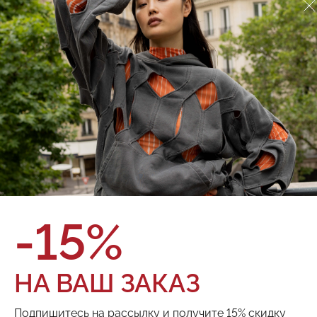
Тренч Red September
924.01.57.02
О товаре
Оплата и доставка
Бежевый двубортный тренч с рукавами из итальянской
плащевой ткани, вдохновленными силуэтом классического
бомбера. Дополнен акцентной сборкой на рукавах.
Оверсайз Двубортный Застежка на пуговицы С поясом
Боковые карманы Накладной карман на молнии на рукаве
Манжеты в рубчик
Бренд:
Red September
Цвет:
Размер:
Таблица размеров
-15%
ТОВАРА НЕТ В НАЛИЧИИ
НА ВАШ ЗАКАЗ
Поделиться:
Подпишитесь на рассылку и получите 15% скидку