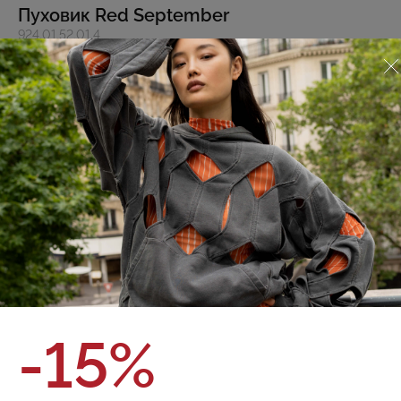
Пуховик Red September
924.01.52.01.4
О товаре
Оплата и доставка
Зимняя куртка Puffer с капюшоном из итальянской
плащовой ткани с рипстоп плетением. Финишная
обработка ткани обладает водоотталкивающими
свойствами. Синтетический наполнитель (синтепух).
Объемный силуэт длиной ниже бедра, округлые формы
кроя bubble. Боковые карманы с ветрозащитным клапаном
Застежка на молнии с ветрозащитной планкой на кнопках
Объемный капюшон регулируется эластичным шнурком с
фиксаторами Подол регулируется эластичным шнурком с
фиксаторами Внутренний карман на груди Эластичные
внутренние манжеты
Бренд:
Red September
полиэстер 100%. подкладка вискоза 56% ,ПЭ 44%
Состав:
-15%
утеплитель полиэстер 100%
Цвет:
Размер:
Таблица размеров