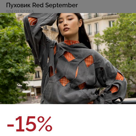
Пуховик Red September
924.01.52.01.5
О товаре
Оплата и доставка
Зимняя куртка Puffer с капюшоном из итальянской
плащовой ткани с рипстоп плетением. Финишная
обработка ткани обладает водоотталкивающими
свойствами. Синтетический наполнитель (синтепух).
Объемный bubble силуэт длиной ниже бедра. Боковые
карманы с ветрозащитным клапаном Застежка на молнии с
ветрозащитной планкой на кнопках Объемный капюшон
регулируется эластичным шнурком с фиксаторами Подол
регулируется эластичным шнурком с фиксаторами
Внутренний карман на груди Эластичные внутренние
манжеты
Бренд:
Red September
полиэстер 100%. подкладка вискоза 56% ,ПЭ 44%
Состав:
-15%
утеплитель полиэстер 100%
Цвет:
Размер:
Таблица размеров