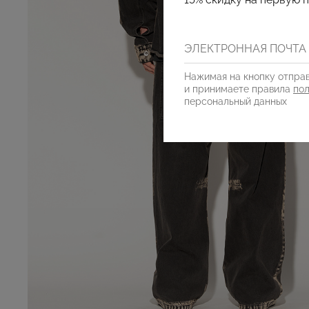
Нажимая на кнопку отправ
и принимаете правила
по
персональный данных