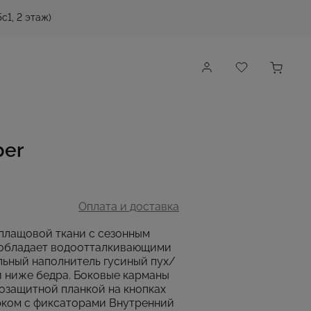
с1, 2 этаж)
ber
Оплата и доставка
з плащовой ткани с сезонным
 обладает водоотталкивающими
льный наполнитель гусиный пух/
й ниже бедра. Боковые карманы
озащитной планкой на кнопках
рком с фиксаторами Внутренний