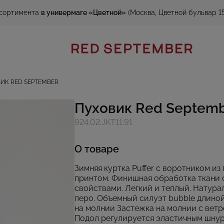
сортимента
в универмаге «Цветной»
(Москва, Цветной бульвар 15
ИК RED SEPTEMBER
Пуховик Red Septem
924.02.JKT11.91
О товаре
Зимняя куртка Puffer с воротником и
принтом. Финишная обработка ткани
свойствами. Легкий и теплый. Натура
перо. Объемный силуэт bubble длино
на молнии Застежка на молнии с ветр
Подол регулируется эластичным шну