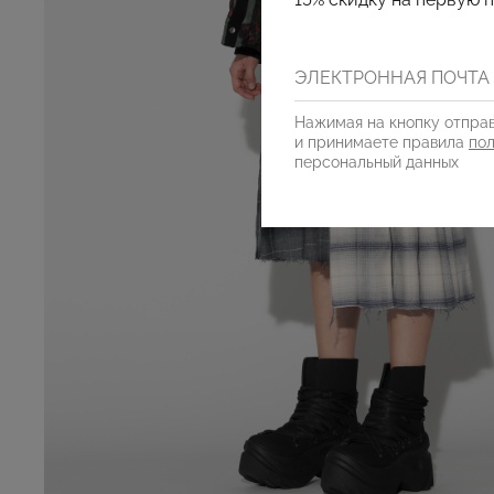
Нажимая на кнопку отправ
и принимаете правила
по
персональный данных