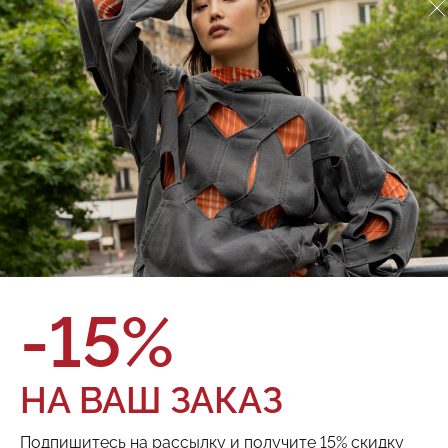
Джинсы Red September
924.02.71.05
О товаре
Оплата и доставка
Женские джинсы из мягкого голубого денима с высокой
талией и знаковым элементом дизайна Red September —
кроем из декоративных кос со сквозными отверстиями. •
Широкий крой • Высокая посадка • Петли для ремня •
Классическая застежка • 2 кармана
Бренд:
Red September
Состав:
100% хлопок
Цвет:
Размер:
-15%
ТОВАРА НЕТ В НАЛИЧИИ
НА ВАШ ЗАКАЗ
Поделиться:
Подпишитесь на рассылку и получите 15% скидку