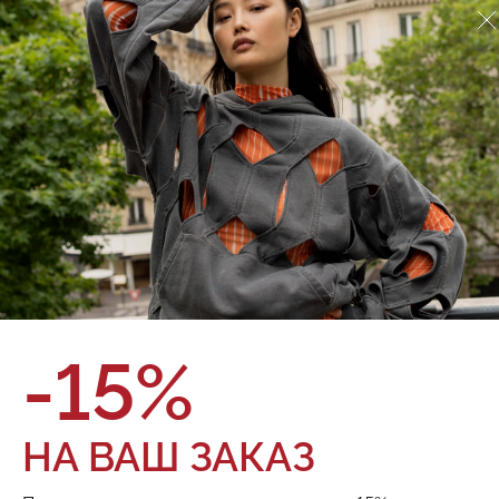
Джинсы Red September
924.02.71.09.3
О товаре
Оплата и доставка
Женские широкие джинсы с высокой талией имеют
знаковый элемент дизайна Red September — сложный крой
с двойным поясом, будто одни джинсы наложены на другие.
• Широкий крой • Высокая посадка • Застежка на молнию и
металлическую пуговицу • Петли для ремня •
Металлическая фурнитура
Бренд:
Red September
Состав:
100% хлопок
Цвет:
Размер:
-15%
ТОВАРА НЕТ В НАЛИЧИИ
НА ВАШ ЗАКАЗ
Поделиться: