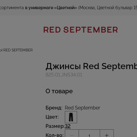
сортимента
в универмаге «Цветной»
(Москва, Цветной бульвар 15
 RED SEPTEMBER
Джинсы Red Septem
825.01.JNS34.01
О товаре
Бренд:
Red September
Цвет:
Размер:
32
Кол-во: