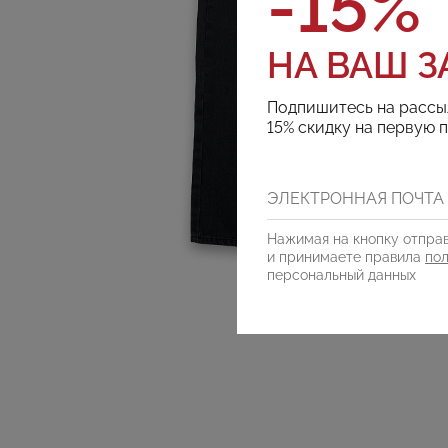
-15%
НА ВАШ З
Подпишитесь на рассы
15% скидку на первую 
Нажимая на кнопку отправ
и принимаете правила
по
персональный данных