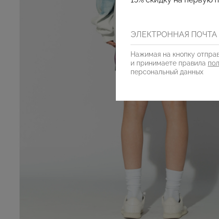
Нажимая на кнопку отправ
и принимаете правила
по
персональный данных