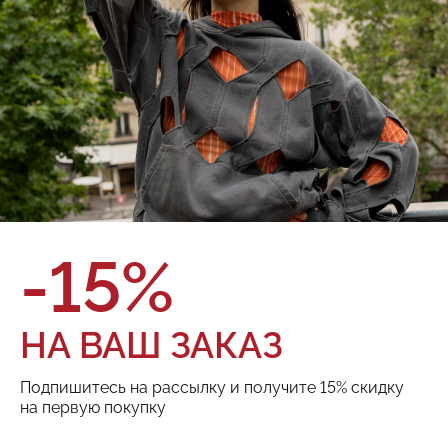
Худи Red September
225.01.HDY04.43
О товаре
Оплата и доставка
Бренд:
Red September
Состав:
100% Хлопок
Цвет:
Размер:
ТОВАРА НЕТ В НАЛИЧИИ
-15%
Поделиться:
НА ВАШ ЗАКАЗ
Подпишитесь на рассылку и получите 15% скидку
РЕКОМЕНДУЕМ
на первую покупку