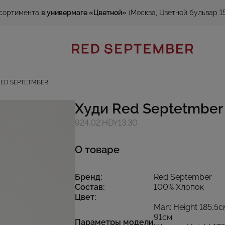
сортимента
в универмаге «Цветной»
(Москва, Цветной бульвар 15
RED SEPTETMBER
Худи Red Septetmber
924.02.HDY13.30
О товаре
Бренд:
Red September
Состав:
100% Хлопок
Цвет:
Man: Height 185,5с
91см.
Параметры модели