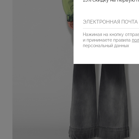
Нажимая на кнопку отправ
и принимаете правила
по
персональный данных