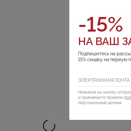
-15%
НА ВАШ З
Подпишитесь на рассы
15% скидку на первую 
Нажимая на кнопку отправ
и принимаете правила
по
персональный данных