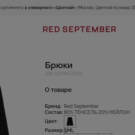
сортимента
в универмаге «Цветной»
(Москва, Цветной бульвар 15
Брюки
226.02.PNT43.01
О товаре
Бренд:
Red September
Состав:
80% ТЕНСЕЛЬ 20% НЕЙЛОН
Цвет:
Размер:
S
M
L