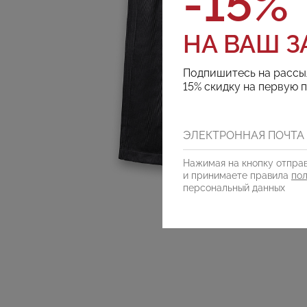
-15%
НА ВАШ З
Подпишитесь на рассы
15% скидку на первую 
Нажимая на кнопку отправ
и принимаете правила
по
персональный данных