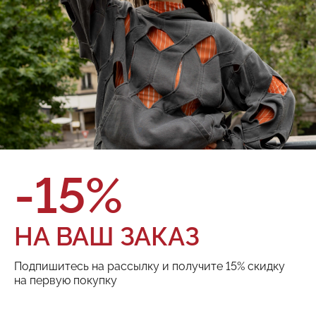
Брюки Red September
825.01.PNT04.21
О товаре
Оплата и доставка
Бренд:
Red September
Цвет:
Размер:
ТОВАРА НЕТ В НАЛИЧИИ
-15%
Поделиться:
НА ВАШ ЗАКАЗ
Подпишитесь на рассылку и получите 15% скидку
РЕКОМЕНДУЕМ
на первую покупку