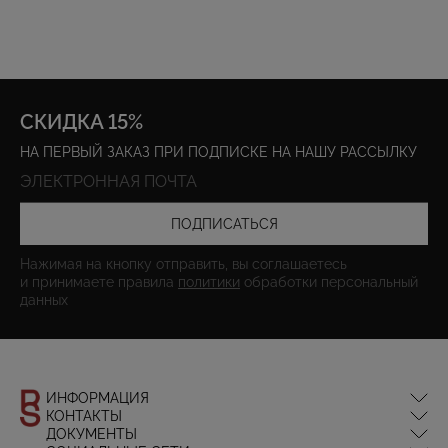
СКИДКА 15%
НА ПЕРВЫЙ ЗАКАЗ ПРИ ПОДПИСКЕ НА НАШУ РАССЫЛКУ
ПОДПИСАТЬСЯ
Нажимая на кнопку отправить, вы соглашаетесь
и принимаете правила
политики
обработки персональный
данных
ИНФОРМАЦИЯ
КОНТАКТЫ
Оплата и доставка
ДОКУМЕНТЫ