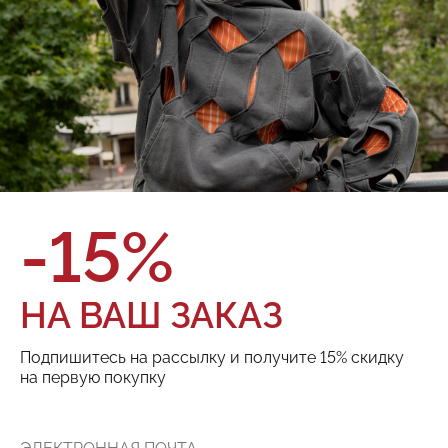
О товаре
Оплата и доставка
Бренд:
Red September
Цвет:
Размер:
ТОВАРА НЕТ В НАЛИЧИИ
-15%
Поделиться:
НА ВАШ ЗАКАЗ
РЕКОМЕНДУЕМ
Подпишитесь на рассылку и получите 15% скидку
на первую покупку