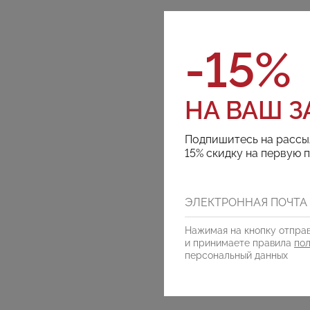
-15%
НА ВАШ З
Подпишитесь на рассы
15% скидку на первую 
Нажимая на кнопку отправ
и принимаете правила
по
персональный данных