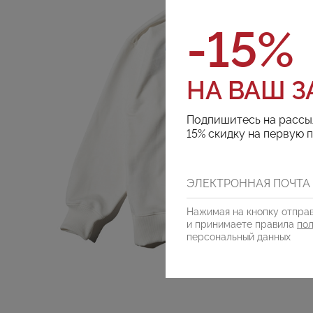
-15%
НА ВАШ З
Подпишитесь на рассы
15% скидку на первую 
Нажимая на кнопку отправ
и принимаете правила
по
персональный данных