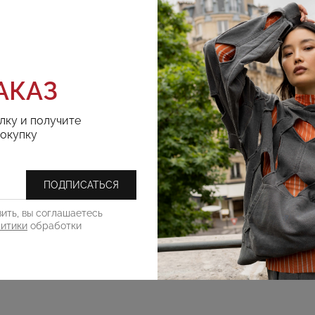
АКАЗ
лку и получите
покупку
ПОДПИСАТЬСЯ
ить, вы соглашаетесь
литики
обработки