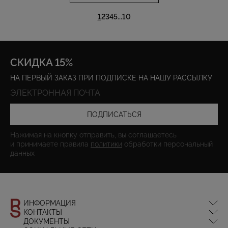
1
2
3
4
5
...
10
СКИДКА 15%
НА ПЕРВЫЙ ЗАКАЗ ПРИ ПОДПИСКЕ НА НАШУ РАССЫЛКУ
ПОДПИСАТЬСЯ
Нажимая на кнопку отправить, вы соглашаетесь
и принимаете правила
политики
обработки персональный
данных
ИНФОРМАЦИЯ
КОНТАКТЫ
Оплата и доставка
ДОКУМЕНТЫ