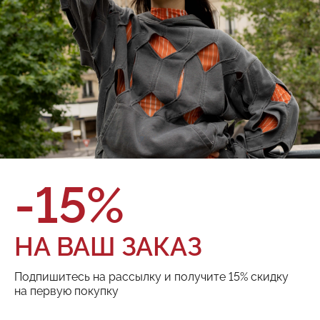
Футболка Red September
225.02.TNK03.10
О товаре
Оплата и доставка
Бренд:
Red September
Состав:
100% хлопок
Цвет:
Размер:
ТОВАРА НЕТ В НАЛИЧИИ
-15%
Поделиться:
НА ВАШ ЗАКАЗ
Подпишитесь на рассылку и получите 15% скидку
РЕКОМЕНДУЕМ
на первую покупку