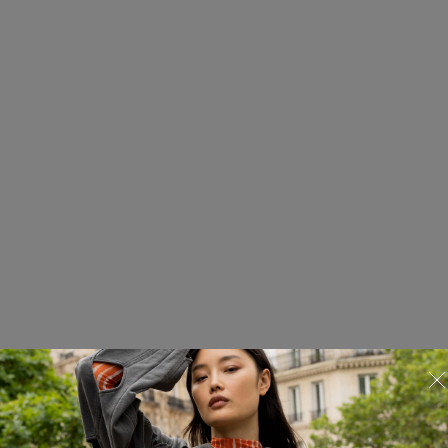
Худи Red September
225.02.HDY28.05