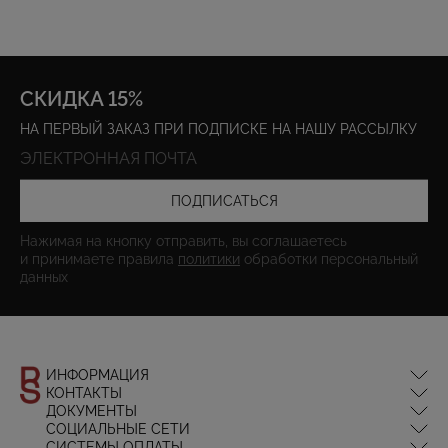
СКИДКА 15%
НА ПЕРВЫЙ ЗАКАЗ ПРИ ПОДПИСКЕ НА НАШУ РАССЫЛКУ
ПОДПИСАТЬСЯ
Нажимая на кнопку отправить, вы соглашаетесь
и принимаете правила
политики
обработки персональный
данных
ИНФОРМАЦИЯ
КОНТАКТЫ
Оплата и доставка
ДОКУМЕНТЫ
Обмен и возврат
info@redseptemberdesign.com
СОЦИАЛЬНЫЕ СЕТИ
Магазины
Политика конфиденциальности
+7 (495) 776-76-38
СИСТЕМЫ ОПЛАТЫ