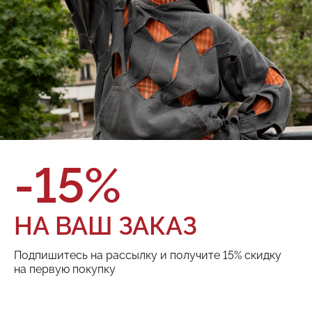
О товаре
Оплата и доставка
Бренд:
Red September
Состав:
100% Хлопок
Цвет:
Размер:
ТОВАРА НЕТ В НАЛИЧИИ
-15%
Поделиться:
НА ВАШ ЗАКАЗ
Подпишитесь на рассылку и получите 15% скидку
РЕКОМЕНДУЕМ
на первую покупку