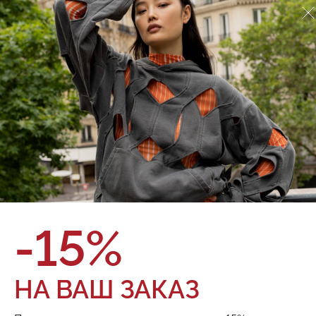
Футболка Red September
924.01.TSS04.10
О товаре
Оплата и доставка
Футболка посадки оверсайз. Графика нанесена водными
красками, что усиливает долговечность принта
Бренд:
Red September
Состав:
100% Хлопок
Цвет:
Параметры модели
Мужчина: Рост 185,5см. Грудь 92см.
Талия 76см. Бедра 91см.
Девушка: Рост 176см. Грудь 77см. Талия
60см. Бедра 87,5см.
Размер:
-15%
ТОВАРА НЕТ В НАЛИЧИИ
НА ВАШ ЗАКАЗ
Поделиться: