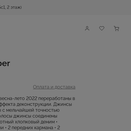
с1, 2 этаж)
ber
Оплата и доставка
весна-лето 2022 переработаны в
ффекта деконструкции. Джинсы
ы с мельчайшей точностью
Полосы джинсы соединены
лотный хлопковый деним •
 • 2 передних кармана • 2