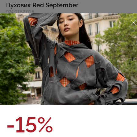
Пуховик Red September
924.01.52.01.5
О товаре
Оплата и доставка
Зимняя куртка Puffer с капюшоном из итальянской
плащовой ткани с рипстоп плетением. Финишная
обработка ткани обладает водоотталкивающими
свойствами. Синтетический наполнитель (синтепух).
Объемный bubble силуэт длиной ниже бедра. Боковые
карманы с ветрозащитным клапаном Застежка на молнии с
ветрозащитной планкой на кнопках Объемный капюшон
регулируется эластичным шнурком с фиксаторами Подол
регулируется эластичным шнурком с фиксаторами
Внутренний карман на груди Эластичные внутренние
манжеты
Бренд:
Red September
полиэстер 100%. подкладка вискоза 56% ,ПЭ 44%
Состав:
-15%
утеплитель полиэстер 100%
Цвет:
Размер:
Таблица размеров