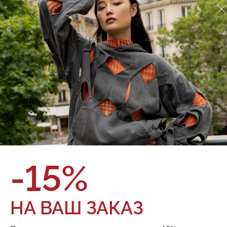
Куртка Red September
324.01.58.04
О товаре
Оплата и доставка
Вариация бренда Red September на классическую модель
рабочей куртки, выполненной из джинсы. Объемные
накладные карманы придают утилитарность силуэту.
Силуэт овесайз Опущенная линия плеча Застежка на
пуговицах Четыре объемных накладных кармана с
клапанами Декоративные разрезы по низу рукава
Бренд:
Red September
Состав:
100% хлопок
Цвет:
Размер:
Таблица размеров
-15%
ТОВАРА НЕТ В НАЛИЧИИ
НА ВАШ ЗАКАЗ
Поделиться: