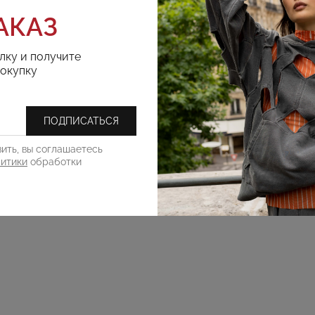
АКАЗ
лку и получите
покупку
ПОДПИСАТЬСЯ
ить, вы соглашаетесь
литики
обработки