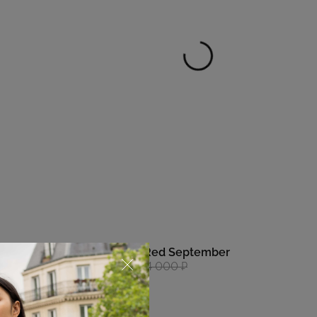
Пуховик Red September
37 400 ₽
44 000 ₽