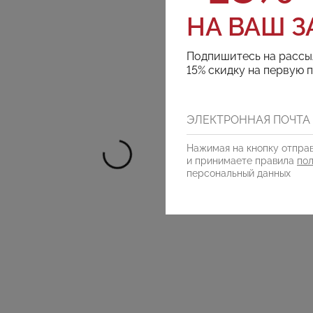
НА ВАШ З
Подпишитесь на рассы
15% скидку на первую 
Нажимая на кнопку отправ
и принимаете правила
по
персональный данных