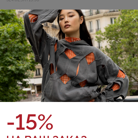
О товаре
Оплата и доставка
Зимняя куртка Puffer со съемным капюшоном из плащовой
ткани с сезонным принтом. Финишная обработка ткани
обладает водоотталкивающими свойствами. Легкий и
теплый. Натуральный наполнитель гусиный пух/перо.
Объемный и укороченный силуэт bubble. Подол
регулируется эластичным шнурком с фиксаторами чтобы
получить эффект шарика. Боковые карманы с
ветрозащитным клапаном Застежка на молнии с
ветрозащитной планкой на кнопках Объемный капюшон
регулируется эластичным шнурком с фиксаторами
Внутренний карман на груди Эластичные внутренние
манжеты
Бренд:
Red September
Верх: 100% полиэстер Подкладка: 56% вискоза, 44%
Состав:
полиэстер Утеплитель: 90/10 гусиный пух
-15%
Цвет:
Размер: