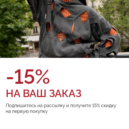
О товаре
Оплата и доставка
Бренд:
Red September
Состав:
100% Хлопок
Цвет:
Размер:
ТОВАРА НЕТ В НАЛИЧИИ
-15%
Поделиться:
НА ВАШ ЗАКАЗ
Подпишитесь на рассылку и получите 15% скидку
РЕКОМЕНДУЕМ
на первую покупку