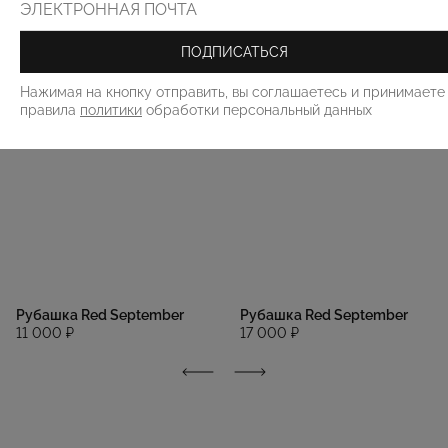
ПОДПИСАТЬСЯ
Нажимая на кнопку отправить, вы соглашаетесь и принимаете
правила
политики
обработки персональный данных
Рубашка Red September
Рубашка Red September
11 000 ₽
17 000 ₽