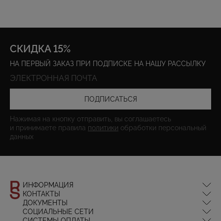
СКИДКА 15%
НА ПЕРВЫЙ ЗАКАЗ ПРИ ПОДПИСКЕ НА НАШУ РАССЫЛКУ
ПОДПИСАТЬСЯ
Нажимая на кнопку отправить, вы соглашаетесь
и принимаете правила
политики
обработки персональный
данных
ИНФОРМАЦИЯ
КОНТАКТЫ
Оплата и доставка
ДОКУМЕНТЫ
Обмен и возврат
info@redseptemberdesign.com
СОЦИАЛЬНЫЕ СЕТИ
Магазины
Политика конфиденциальности
+7 (495) 776-76-38
СИСТЕМЫ ОПЛАТЫ