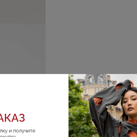
АКАЗ
лку и получите
покупку