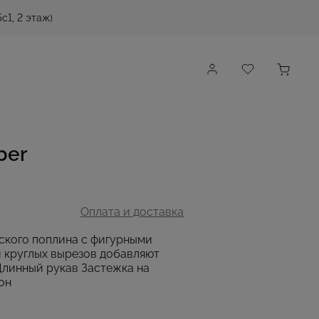
с1, 2 этаж)
ber
Оплата и доставка
ского поплина с фигурными
и круглых вырезов добавляют
Длинный рукав Застежка на
он