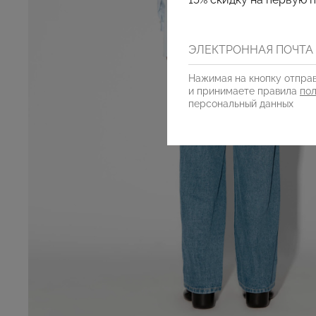
Нажимая на кнопку отправ
и принимаете правила
по
персональный данных