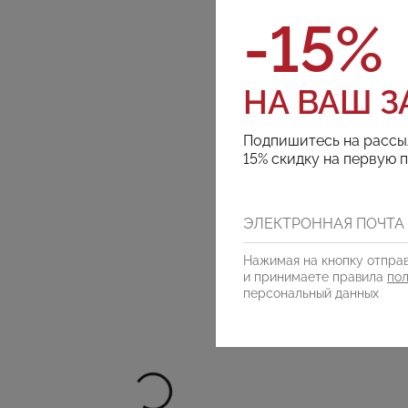
-15%
НА ВАШ З
Подпишитесь на рассы
15% скидку на первую 
Нажимая на кнопку отправ
и принимаете правила
по
персональный данных