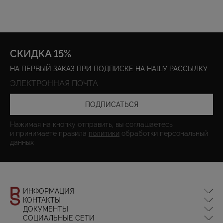
СКИДКА 15%
НА ПЕРВЫЙ ЗАКАЗ ПРИ ПОДПИСКЕ НА НАШУ РАССЫЛКУ
ПОДПИСАТЬСЯ
Нажимая на кнопку отправить, вы соглашаетесь
и принимаете правила
политики
обработки персональный
данных
ИНФОРМАЦИЯ
КОНТАКТЫ
Оплата и доставка
ДОКУМЕНТЫ
Обмен и возврат
info@redseptemberdesign.com
СОЦИАЛЬНЫЕ СЕТИ