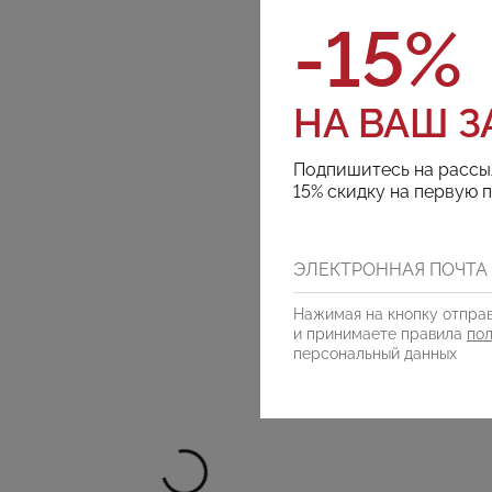
-15%
НА ВАШ З
Подпишитесь на рассы
15% скидку на первую 
Нажимая на кнопку отправ
и принимаете правила
по
персональный данных