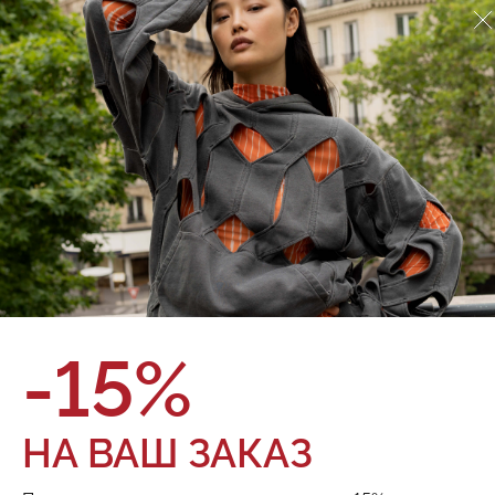
Джинсы Red September
924.01.71.03
О товаре
Оплата и доставка
Синие мужские джинсы свободного кроя с 5 карманами,
средней посадкой, широкими штанинами и эластичным
поясом. Выполнены из мягкого хлопкового денима. •
Широкий крой • Пояс на резинке • Классическая
конструкция с 5 карманами • Петли для ремня •
Металлическая фурнитура
Бренд:
Red September
Состав:
100% хлопок
Цвет:
Размер:
-15%
ТОВАРА НЕТ В НАЛИЧИИ
НА ВАШ ЗАКАЗ
Поделиться: