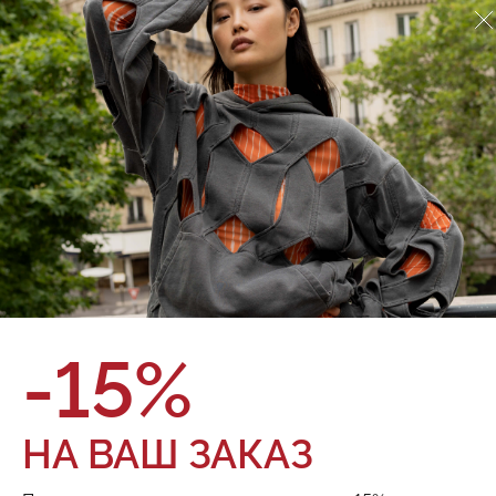
Джинсы Red September
924.02.71.09.2
О товаре
Оплата и доставка
Женские широкие джинсы с высокой талией имеют
знаковый элемент дизайна Red September — сложный крой
с двойным поясом, будто одни джинсы наложены на другие.
• Широкий крой • Высокая посадка • Застежка на молнию и
металлическую пуговицу • Петли для ремня •
Металлическая фурнитура
Бренд:
Red September
Состав:
100% хлопок
Цвет:
Размер:
-15%
ТОВАРА НЕТ В НАЛИЧИИ
НА ВАШ ЗАКАЗ
Поделиться: