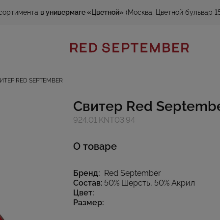
сортимента
в универмаге «Цветной»
(Москва, Цветной бульвар 15
ИТЕР RED SEPTEMBER
Свитер Red Septemb
924.01.KNT03.94
О товаре
Бренд:
Red September
Состав:
50% Шерсть, 50% Акрил
Цвет:
Размер: