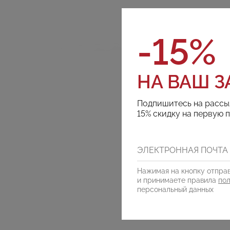
-15%
НА ВАШ З
Подпишитесь на рассы
15% скидку на первую 
Нажимая на кнопку отправ
и принимаете правила
по
персональный данных