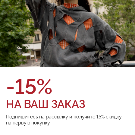
Рубашка Red September
225.01.SHT20.22
О товаре
Оплата и доставка
Бренд:
Red September
Состав:
100% хлопок
Цвет:
Размер:
ТОВАРА НЕТ В НАЛИЧИИ
-15%
Поделиться:
НА ВАШ ЗАКАЗ
Подпишитесь на рассылку и получите 15% скидку
РЕКОМЕНДУЕМ
на первую покупку