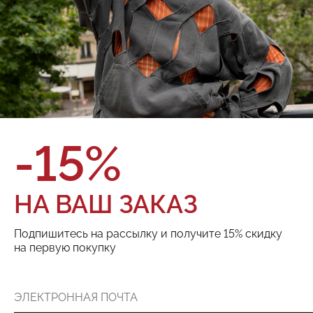
О товаре
Оплата и доставка
Бренд:
Red September
Состав:
100% хлопок
Цвет:
Размер:
ТОВАРА НЕТ В НАЛИЧИИ
-15%
Поделиться:
НА ВАШ ЗАКАЗ
Подпишитесь на рассылку и получите 15% скидку
РЕКОМЕНДУЕМ
на первую покупку