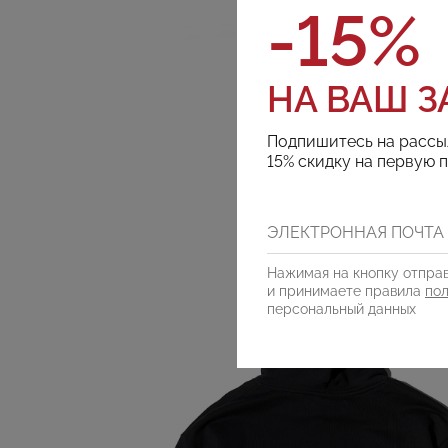
-15%
НА ВАШ З
Подпишитесь на рассы
15% скидку на первую 
Нажимая на кнопку отправ
и принимаете правила
по
персональный данных