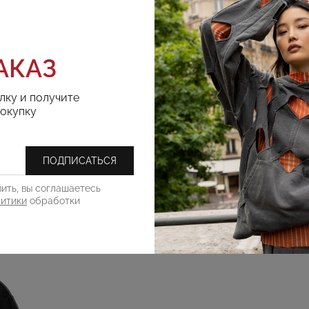
АКАЗ
лку и получите
покупку
ПОДПИСАТЬСЯ
ить, вы соглашаетесь
литики
обработки