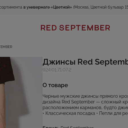
сортимента
в универмаге «Цветной»
(Москва, Цветной бульвар 15
TEMBER
Джинсы Red Septem
924.01.71.07.2
О товаре
Черные мужские джинсы прямого кро
дизайна Red September — сложный к
расположением карманов, будто джин
• Классическая посадка • Петли для р