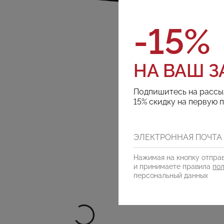
-15%
НА ВАШ З
Подпишитесь на рассы
15% скидку на первую 
Нажимая на кнопку отправ
и принимаете правила
по
персональный данных