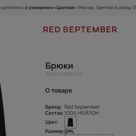
сортимента
в универмаге «Цветной»
(Москва, Цветной бульвар 15
Брюки
226.01.PNT13.01
О товаре
Бренд:
Red September
Состав:
100% НЕЙЛОН
Цвет:
Размер:
S
M
L