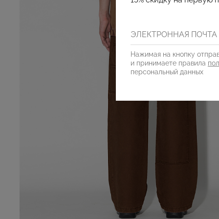
Нажимая на кнопку отправ
и принимаете правила
по
персональный данных