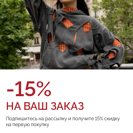
4 500 ₽
О товаре
Оплата и доставка
Бренд:
Red September
Цвет:
OneSize
Размер:
Кол-во:
ДОБАВИТЬ В КОРЗИНУ
-15%
Поделиться:
НА ВАШ ЗАКАЗ
Подпишитесь на рассылку и получите 15% скидку
РЕКОМЕНДУЕМ
на первую покупку